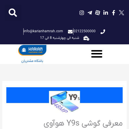
فتن
ه
حتوا
info@karianhamrah.com
02122500000
شنبه الی چهارشنبه 8 الی 17
باشگاه مشتریان
معرفی گوشی Y9s هوآوی