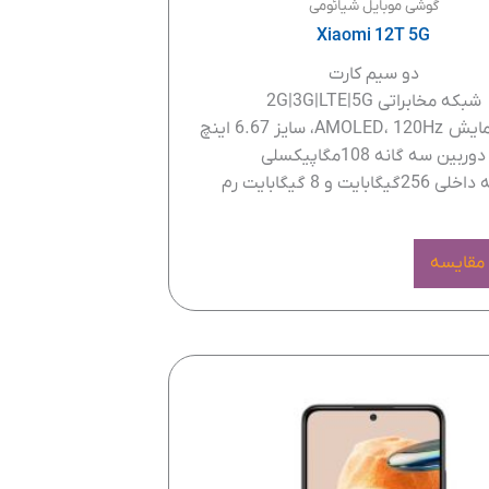
گوشی موبایل شیائومی
Xiaomi 12T 5G
دو سیم کارت
شبکه مخابراتی 2G|3G|LTE|5G
A، سایز 6.67 اینچ
دوربین سه گانه 108مگاپیکسلی
یگابایت و 8 گیگابایت رم
 مقایسه