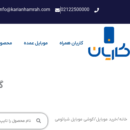
فتن
info@karianhamrah.com
02122500000
ه
حتوا
کاریان همراه
موبایل عمده
محصول
گ
خانه
/
خرید موبایل
/ گوشی موبایل شیائومی
جستجو
...