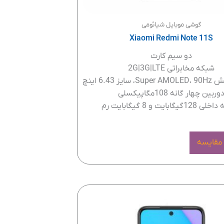
گوشی موبایل شیائومی
Xiaomi Redmi Note 11S
دو سیم کارت
شبکه مخابراتی 2G|3G|LTE
ز 6.43 اینچ
وربین چهار گانه 108مگاپیکسلی
یگابایت و 8 گیگابایت رم
 مقایسه