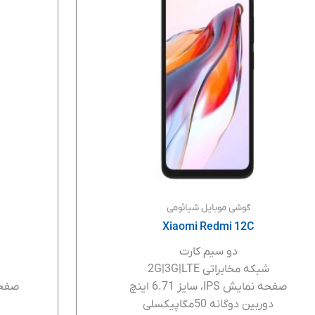
گوشی موبایل شیائومی
Xiaomi Redmi 12C
دو سیم کارت
شبکه مخابراتی 2G|3G|LTE
صفحه نمایش IPS، سایز 6.71 اینچ
صفحه نمایش
دوربین دوگانه 50مگاپیکسلی