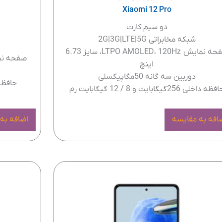
Xiaomi 12 Pro
دو سیم کارت
شبکه مخابراتی 2G|3G|LTE|5G
صفحه نمایش LTPO AMOLED، 120Hz، سایز 6.73
صفحه نمایش MOLED، 120Hz
اینچ
دوربین سه گانه 50مگاپیکسلی
حافظه داخلی 256گ
ظه داخلی 256گیگابایت و 8 / 12 گیگابایت رم
افه به مقایسه
اضافه به