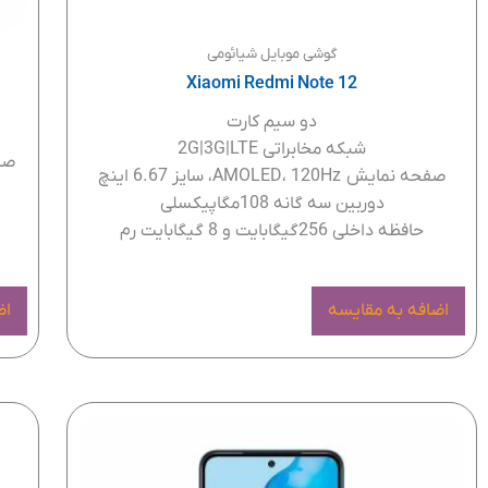
گوشی موبایل شیائومی
Xiaomi Redmi Note 12
دو سیم کارت
شبکه مخابراتی 2G|3G|LTE
صفحه نمایش AMOLED، 120Hz، سایز 6.67 اینچ
دوربین سه گانه 108مگاپیکسلی
حافظه داخلی 256گیگابایت و 8 گیگابایت رم
اضافه به مقایسه
اض