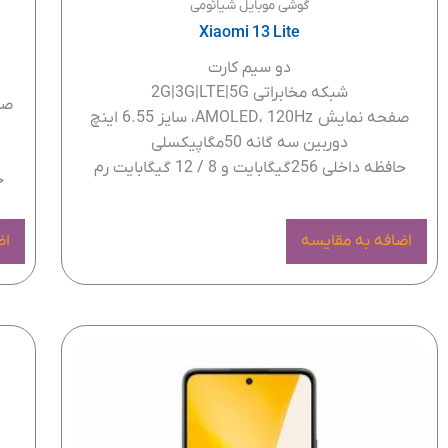
گوشی موبایل شیائومی
Xiaomi 13 Lite
دو سیم کارت
شبکه مخابراتی 2G|3G|LTE|5G
صفحه نمایش AMOLED، 120Hz، سایز 6.55 اینچ
دوربین سه گانه 50مگاپیکسلی
حافظه داخلی 256گیگابایت و 8 / 12 گیگابایت رم
حاف
اضافه به مقایسه
اض