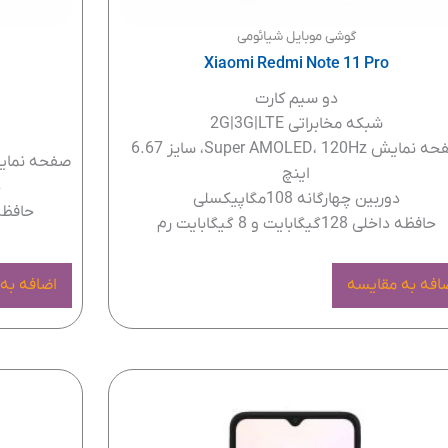
گوشی موبایل شیائومی
Xiaomi Redmi Note 11 Pro
دو سیم کارت
شبکه مخابراتی 2G|3G|LTE
صفحه نمایش Super AMOLED، 120Hz، سایز 6.67
صفحه نمایش Super AMOLED، 90Hz، سای
اینچ
د
دوربین چهارگانه 108مگاپیکسلی
حافظه داخلی 128گ
حافظه داخلی 128گیگابایت و 8 گیگابایت رم
افه به مقایسه
اضافه به