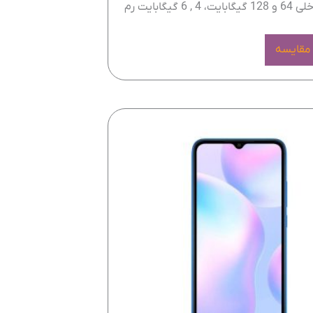
, 6 گیگابایت رم
 مقایسه