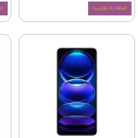
اضافه به مقایسه
اض