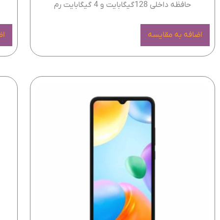
حافظه داخلی 128گیگابایت و 4 گیگابایت رم
ح
اضافه به مقایسه
اض