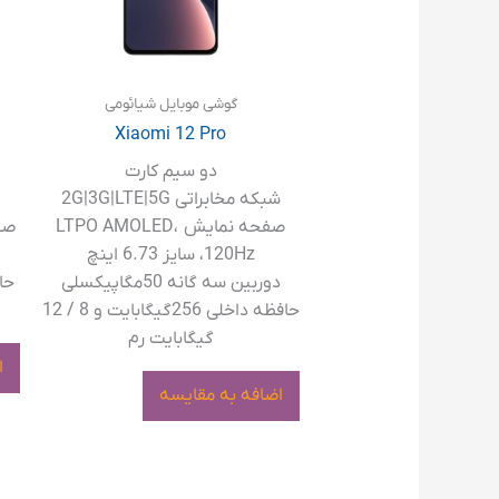
گوشی موبایل شیائومی
Xiaomi 12 Pro
دو سیم کارت
شبکه مخابراتی 2G|3G|LTE|5G
صفحه نمایش LTPO AMOLED،
صفحه 
120Hz، سایز 6.73 اینچ
دوربین سه گانه 50مگاپیکسلی
حافظه داخلی 256گیگابایت و 8 / 12
گیگابایت رم
ا
اضافه به مقایسه