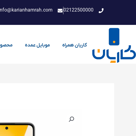
فتن
info@karianhamrah.com
02122500000
ه
حتوا
کاریان همراه
موبایل عمده
محصول