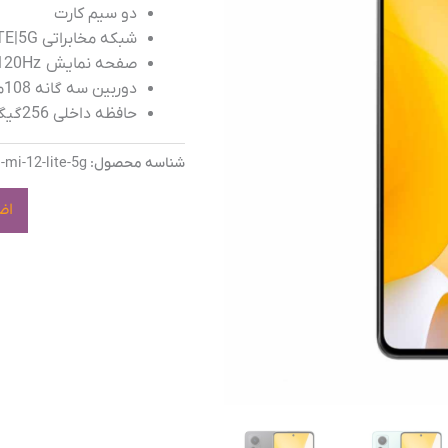
دو سیم کارت
شبکه مخابراتی 2G|3G|LTE|5G
صفحه نمایش AMOLED، 120Hz، سایز 6.55 اینچ
دوربین سه گانه 108مگاپیکسلی
حافظه داخلی 256گیگابایت و 8 گیگابایت رم
شناسه محصول:
-mi-12-lite-5g
اض