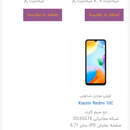
گیگابایت، 4 , 6 گیگابایت رم
گیگابایت رم
اضافه به مقایسه
اضافه به مقایسه
گوشی موبایل شیائومی
Xiaomi Redmi 10C
دو سیم کارت
شبکه مخابراتی 2G|3G|LTE
صفحه نمایش IPS، سایز 6.71