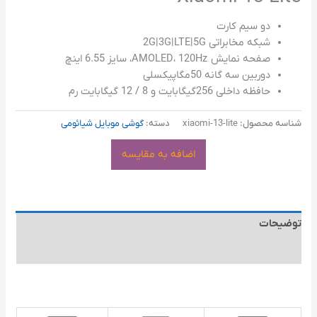
دو سیم کارت
شبکه مخابراتی 2G|3G|LTE|5G
صفحه نمایش AMOLED، 120Hz، سایز 6.55 اینچ
دوربین سه گانه 50مگاپیکسلی
حافظه داخلی 256گیگابایت و 8 / 12 گیگابایت رم
شناسه محصول:
xiaomi-13-lite
دسته:
گوشی موبایل شیائومی
اضافه به مقایسه
توضیحات
توضیحات تکمیلی