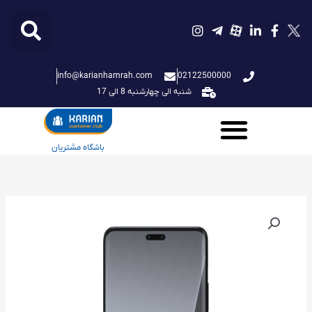
فتن
ه
حتوا
info@karianhamrah.com
02122500000
شنبه الی چهارشنبه 8 الی 17
باشگاه مشتریان