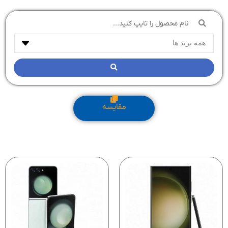
جستجو
...
مقایسه