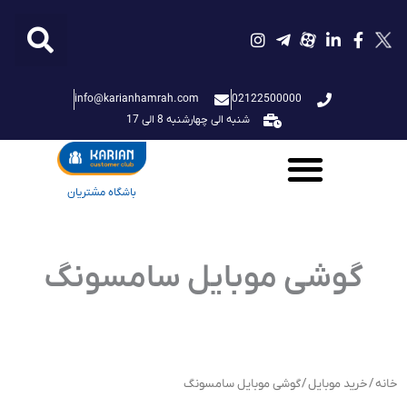
فتن
ه
حتوا
info@karianhamrah.com
02122500000
شنبه الی چهارشنبه 8 الی 17
باشگاه مشتریان
گوشی موبایل سامسونگ
خانه
/
خرید موبایل
/ گوشی موبایل سامسونگ