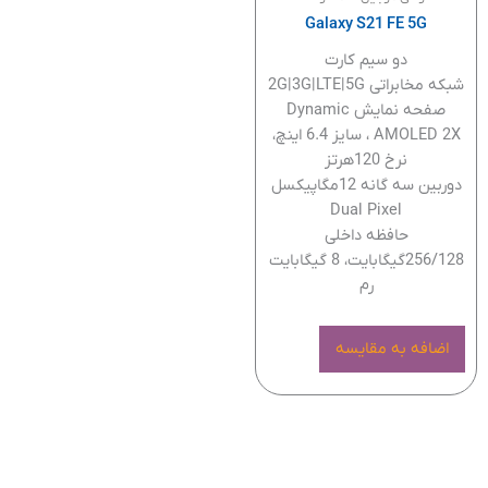
Galaxy S21 FE 5G
دو سیم کارت
شبکه مخابراتی 2G|3G|LTE|5G
صفحه نمایش Dynamic
AMOLED 2X ، سایز 6.4 اینچ،
نرخ 120هرتز
دوربین سه گانه 12مگاپیکسل
Dual Pixel
حافظه داخلی
256/128گیگابایت، 8 گیگابایت
رم
اضافه به مقایسه