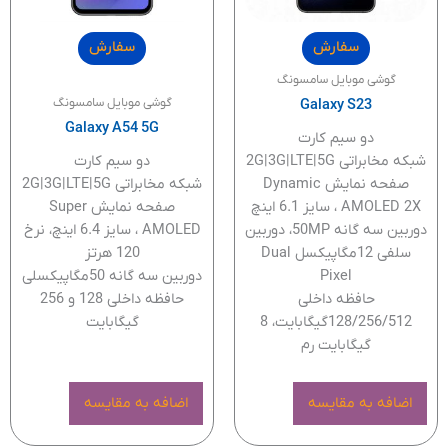
سفارش
سفارش
گوشی موبایل سامسونگ
گوشی موبایل سامسونگ
Galaxy S23
Galaxy A54 5G
دو سیم کارت
شبکه مخابراتی 2G|3G|LTE|5G
دو سیم کارت
صفحه نمایش Dynamic
شبکه مخابراتی 2G|3G|LTE|5G
AMOLED 2X ، سایز 6.1 اینچ
صفحه نمایش Super
دوربین سه گانه 50MP، دوربین
AMOLED ، سایز 6.4 اینچ، نرخ
سلفی 12مگاپیکسل Dual
120 هرتز
Pixel
دوربین سه گانه 50مگاپیکسلی
حافظه داخلی
حافظه داخلی 128 و 256
128/256/512گیگابایت، 8
گیگابایت
گیگابایت رم
اضافه به مقایسه
اضافه به مقایسه