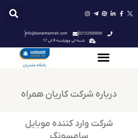
فتن
ه
حتوا
info@karianhamrah.com
02122500000
شنبه الی چهارشنبه 8 الی 17
باشگاه مشتریان
درباره شرکت کاریان همراه
شرکت وارد کننده موبایل
سامسونگ