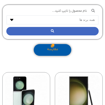
جستجو
...
مقایسه