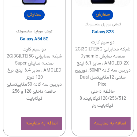
سفارش
سفارش
گوشی موبایل سامسونگ
گوشی موبایل سامسونگ
Galaxy S23
Galaxy A54 5G
دو سیم کارت
شبکه مخابراتی 2G|3G|LTE|5G
دو سیم کارت
صفحه نمایش Dynamic
شبکه مخابراتی 2G|3G|LTE|5G
AMOLED 2X ، سایز 6.1 اینچ
صفحه نمایش Super
دوربین سه گانه 50MP، دوربین
AMOLED ، سایز 6.4 اینچ، نرخ
سلفی 12مگاپیکسل Dual
120 هرتز
Pixel
دوربین سه گانه 50مگاپیکسلی
حافظه داخلی
حافظه داخلی 128 و 256
128/256/512گیگابایت، 8
گیگابایت
گیگابایت رم
اضافه به مقایسه
اضافه به مقایسه