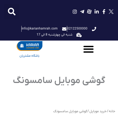
فتن
ه
حتوا
info@karianhamrah.com
02122500000
شنبه الی چهارشنبه 8 الی 17
باشگاه مشتریان
گوشی موبایل سامسونگ
خانه
/
خرید موبایل
/ گوشی موبایل سامسونگ