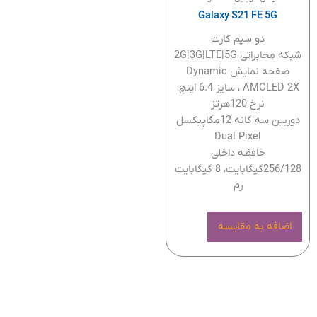
Galaxy S21 FE 5G
دو سیم کارت
شبکه مخابراتی 2G|3G|LTE|5G
صفحه نمایش Dynamic
AMOLED 2X ، سایز 6.4 اینچ،
نرخ 120هرتز
دوربین سه گانه 12مگاپیکسل
Dual Pixel
حافظه داخلی
256/128گیگابایت، 8 گیگابایت
رم
اضافه به مقایسه