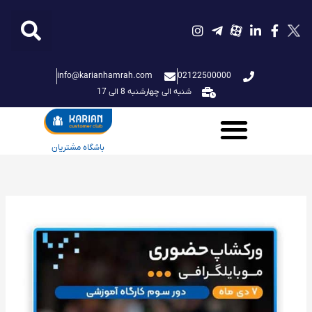
فتن
ه
حتوا
info@karianhamrah.com
02122500000
شنبه الی چهارشنبه 8 الی 17
باشگاه مشتریان