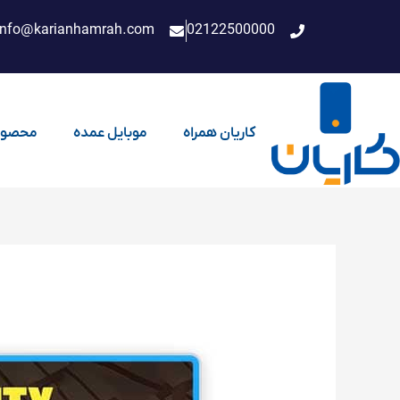
فتن
info@karianhamrah.com
02122500000
ه
حتوا
کاریان همراه
موبایل عمده
محصول