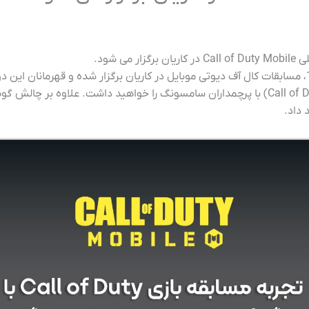
 شود.
در روز 30 آذر ماه ، از ساعت 10 صبح الی 13، مسابقات کال آف دیوتی موبایل در کاریان برگزار شده و 
شما تجربه بازی ندای وظیفه ( Call of Duty Mobile) با پرچمداران سامسونگ را خواهید داش
داد.