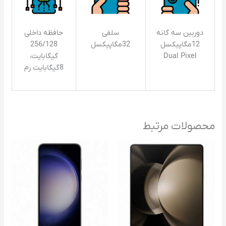
دوربین سه گانه
سلفی
حافظه داخلی
12مگاپیکسل
32مگاپیکسل
256/128
Dual Pixel
گیگابایت،
8گیگابایت رم
محصولات مرتبط