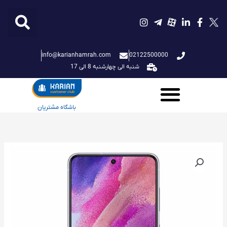
فتن
ه
حتوا
info@karianhamrah.com
02122500000
شنبه الی چهارشنبه 8 الی 17
باشگاه مشتریان