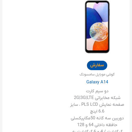
سفارش
گوشی موبایل سامسونگ
Galaxy A14
دو سیم کارت
شبکه مخابراتی 2G|3G|LTE
صفحه نمایش PLS LCD ، سایز
6.6 اینچ
دوربین سه گانه 50مگاپیکسلی
حافظه داخلی 64 و 128
گیگابایت / 4 و 6 گیگابایت رم