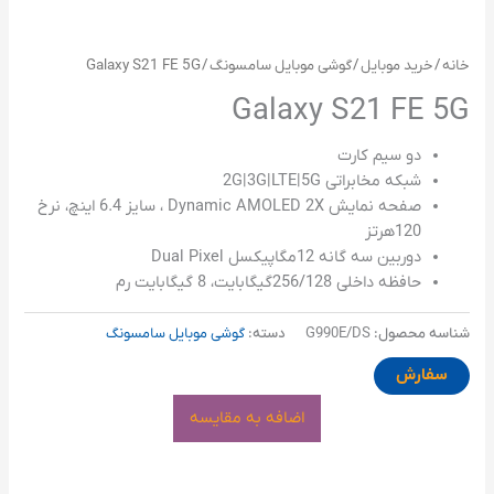
خانه
/
خرید موبایل
/
گوشی موبایل سامسونگ
/ Galaxy S21 FE 5G
Galaxy S21 FE 5G
دو سیم کارت
شبکه مخابراتی 2G|3G|LTE|5G
صفحه نمایش Dynamic AMOLED 2X ، سایز 6.4 اینچ، نرخ
120هرتز
دوربین سه گانه 12مگاپیکسل Dual Pixel
حافظه داخلی 256/128گیگابایت، 8 گیگابایت رم
شناسه محصول:
G990E/DS
دسته:
گوشی موبایل سامسونگ
سفارش
اضافه به مقایسه