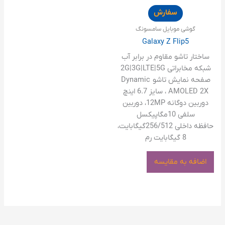
سفارش
گوشی موبایل سامسونگ
Galaxy Z Flip5
ساختار تاشو مقاوم در برابر آب
شبکه مخابراتی 2G|3G|LTE|5G
صفحه نمایش تاشو Dynamic
AMOLED 2X ، سایز 6.7 اینچ
دوربین دوگانه 12MP، دوربین
سلفی 10مگاپیکسل
حافظه داخلی 256/512گیگابایت،
8 گیگابایت رم
اضافه به مقایسه