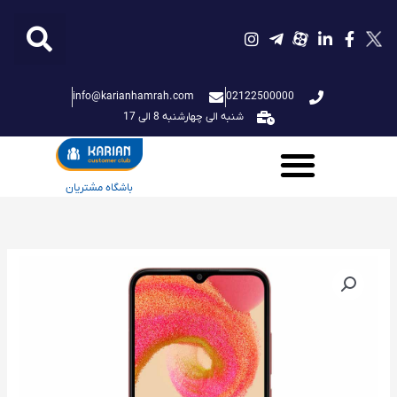
فتن
ه
حتوا
info@karianhamrah.com
02122500000
شنبه الی چهارشنبه 8 الی 17
باشگاه مشتریان