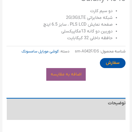
دو سیم کارت
شبکه مخابراتی 2G|3G|LTE
صفحه نمایش PLS LCD ، سایز 6.5 اینچ
دوربین دو گانه 13مگاپیکسلی
حافظه داخلی 32 گیگابایت
شناسه محصول:
sm-A042F/DS
دسته:
گوشی موبایل سامسونگ
سفارش
اضافه به مقایسه
توضیحات
توضیحات تکمیلی