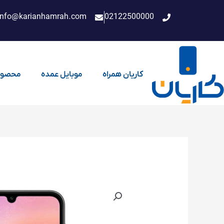
فتن
info@karianhamrah.com
02122500000
ه
حتوا
کاریان همراه
موبایل عمده
محصول