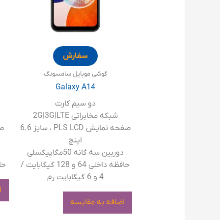
سفارش
گوشی موبایل سامسونگ
Galaxy A14
دو سیم کارت
شبکه مخابراتی 2G|3G|LTE
ش
صفحه نمایش PLS LCD ، سایز 6.6
اینچ
دوربین سه گانه 50مگاپیکسلی
د
حافظه داخلی 64 و 128 گیگابایت /
حافظه
4 و 6 گیگابایت رم
ا
اضافه به مقایسه