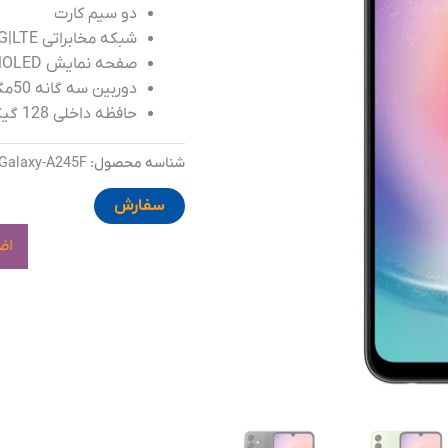
دو سیم کارت
شبکه مخابراتی 2G|3G|LTE
صفحه نمایش Super AMOLED ، سایز 6.5 اینچ، نرخ 90 هرتز
دوربین سه گانه 50مگاپیکسلی
حافظه داخلی 128 گیگابایت
شناسه محصول:
Galaxy-A245F
سفارش
اض