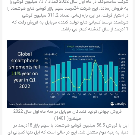
شرکت سامسونگ در ماه اول سال 2022 تعداد 73.7 میلیون گوشی را
به فروش رساند. این شرکت 24درصد سهم بازار گوشی های هوشمند را
در اختیار گرفت. در این بازه زمانی، تعداد 311.2 میلیون گوشی
هوشمند توسط کمپانی های تولید کننده موبایل به فروش رفت که
11درصد از سال گذشته کمتر می باشد.
فروش جهانی تولید کنندگان موبایل در سه ماه اول سال 2022
میلادی( 1401)
اپل با فروش 56.5 میلیون گوشی هوشمند با سهم بازار 18درصد در
دنیا، به رتبه دوم منتقل شد. این در حالی است که اپل تنها کمپانی ای