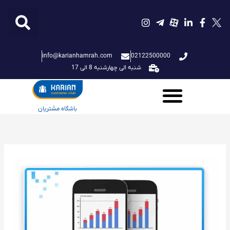
فتن
ه
حتوا
info@karianhamrah.com
02122500000
شنبه الی چهارشنبه 8 الی 17
باشگاه مشتریان