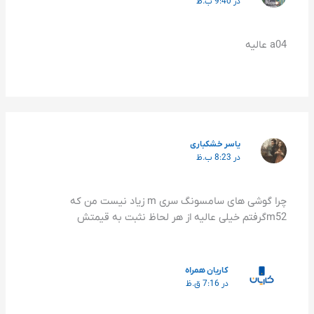
در 9:40 ب.ظ
a04 عالیه
یاسر خشکباری
در 8:23 ب.ظ
چرا گوشی های سامسونگ سری m زیاد نیست من که
m52گرفتم خیلی عالیه از هر لحاظ نثبت به قیمتش
کاریان همراه
در 7:16 ق.ظ