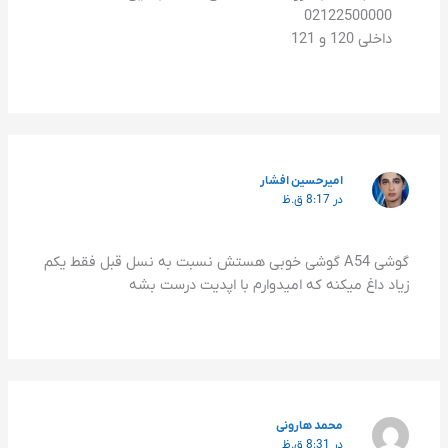
02122500000
داخلی 120 و 121
امیرحسین افشار
در 8:17 ق.ظ
گوشی A54 گوشی خوبی هستش نسبت به نسل قبل فقط یکم
زیاد داغ میکنه که امیدوارم با اپدیت درست بشه
محمد هارونی
در 8:31 ق.ظ