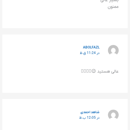
بسیار عالی
ممنون
ABOLFAZL
در 11:24 ق.ظ
عالی هستید 😉👍🏻👏🏻
شاهد احمدی
در 12:05 ب.ظ