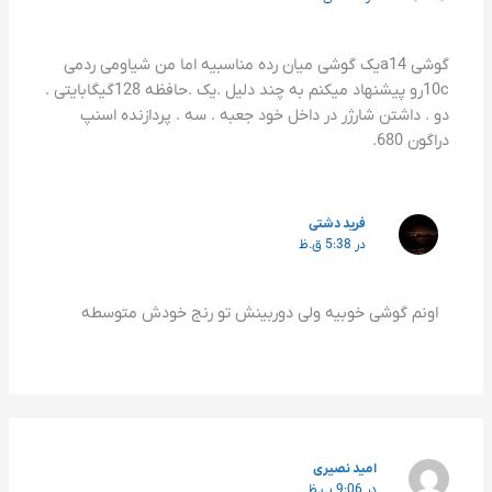
گوشی a14یک گوشی میان رده مناسبیه اما من شیاومی ردمی
10cرو پیشنهاد میکنم به چند دلیل .یک .حافظه 128گیگابایتی .
دو . داشتن شارژر در داخل خود جعبه . سه . پردازنده اسنپ
دراگون 680.
فرید دشتی
در 5:38 ق.ظ
اونم گوشی خوبیه ولی دوربینش تو رنج خودش متوسطه
امید نصیری
در 9:06 ب.ظ