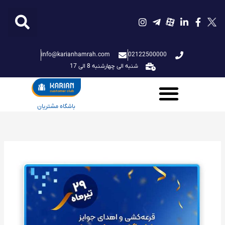
فتن
ه
حتوا
info@karianhamrah.com
02122500000
شنبه الی چهارشنبه 8 الی 17
باشگاه مشتریان