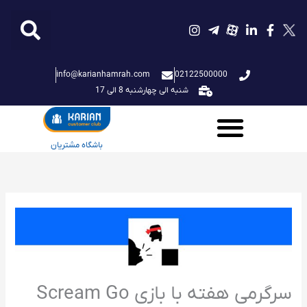
فتن
ه
حتوا
info@karianhamrah.com
02122500000
شنبه الی چهارشنبه 8 الی 17
باشگاه مشتریان
سرگرمی هفته با بازی Scream Go