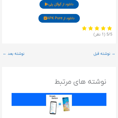
دانلود از گوگل پلی
دانلود از APK Pure
‫5/5
‫(1 نظر)
→
نوشته قبل
نوشته بعد
←
نوشته های مرتبط