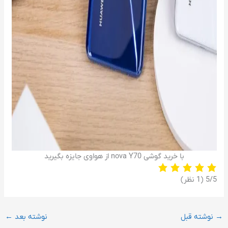
با خرید گوشی nova Y70 از هواوی جایزه بگیرید
‫5/5
‫(1 نظر)
→
نوشته قبل
نوشته بعد
←