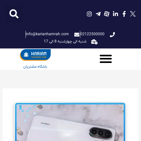
فتن
ه
حتوا
info@karianhamrah.com
02122500000
شنبه الی چهارشنبه 8 الی 17
باشگاه مشتریان