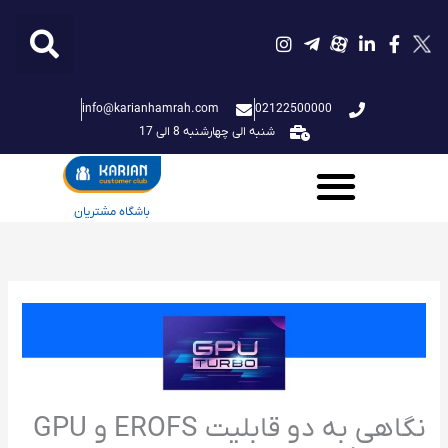
فتن
ه
حتوا
info@karianhamrah.com
02122500000
شنبه الی چهارشنبه 8 الی 17
باشگاه مشتریان
نگاهی به دو قابلیت EROFS و GPU