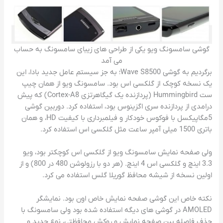
گوشی سامسونگ ویو یکی از طراحی های زیبای سامسونگ به حساب
می آمد
برگردیم به گوشی Wave S8500؛ به جز سیستم عامل جدید بادا، این
یک نسخه کوچک از گلکسی اس بود. سامسونگ ویو از همان چیپ
ست Hummingbird (پردازنده یک گیگاهرتزی Cortex-A8) که پیش
درامدی از پردازنده سری اگزینوس بود، استفاده کرد. دوربین گوشی
5مگاپیکسل با فوکوس خودکار و فیلمبرداری با کیفیت HD، و همان
باتری 1500 میلی آمپر ساعت مثل گلکسی اس استفاده کرد.
ولی صفحه نمایش سامسونگ ویو از گلکسی اس کوچکتر بود، ویو
3.3 اینچ و گلکسی اس 4 اینچ. (هر دو با رزولوشن 480 در 800) و از
اولین نسخه از شیشه محافظ گوریلا گلس استفاده می کرد.
نکته خاص این گوشی صفحه نمایش خاص اون بود. نمایشگر
AMOLED در گوشی های دیگه استفاده شده بود ولی سامسونگ با
حذف فاصله بین صفحه نمایش و روکش محافظتی، نوع جدید و