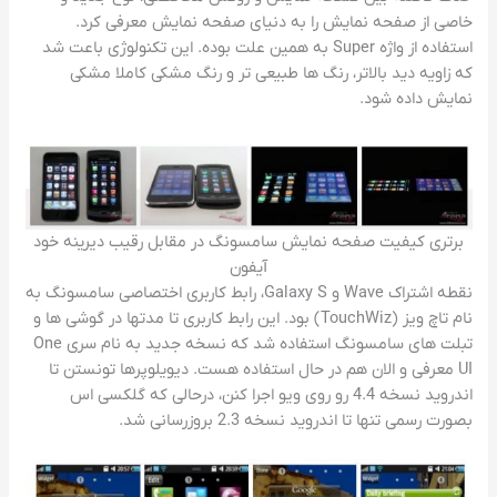
خاصی از صفحه نمایش را به دنیای صفحه نمایش معرفی کرد.
استفاده از واژه Super به همین علت بوده. این تکنولوژی باعت شد
که زاویه دید بالاتر، رنگ ها طبیعی تر و رنگ مشکی کاملا مشکی
نمایش داده شود.
برتری کیفیت صفحه نمایش سامسونگ در مقابل رقیب دیرینه خود
آیفون
نقطه اشتراک Wave و Galaxy S، رابط کاربری اختصاصی سامسونگ به
نام تاچ ویز (TouchWiz) بود. این رابط کاربری تا مدتها در گوشی ها و
تبلت های سامسونگ استفاده شد که نسخه جدید به نام سری One
UI معرفی و الان هم در حال استفاده هست. دیویلوپرها تونستن تا
اندروید نسخه 4.4 رو روی ویو اجرا کنن، درحالی که گلکسی اس
بصورت رسمی تنها تا اندروید نسخه 2.3 بروزرسانی شد.