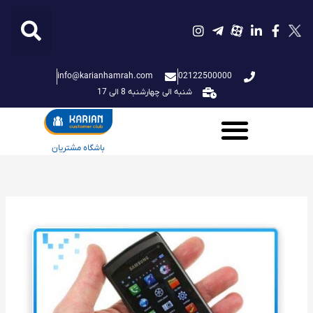
فتن
ه
حتوا
info@karianhamrah.com
02122500000
شنبه الی چهارشنبه 8 الی 17
باشگاه مشتریان