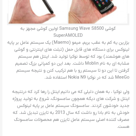
گوشی Samsung Wave S8500 اولین گوشی مجهز به
SuperAMOLED
بزارین یه کم به عقب بریم، میمو (Maemo) یک سیستم عامل بر پایه
لینوکس برای دستگاه های قابل حمل (تبلت های اینترنتی و گوشی
های هوشمند) بود که توسط نوکیا تولید شد. اینتل هم سیستم
مشابه ای به نام Moblin داشت. بعد این دو کمپانی بزرگ تصمیم
گرفتن تا این دو تا سیستم رو با هم ترکیب کنن و نتیجه سیستم
MeeGo شد که در نوکیا Nokia N9 استفاده شد.
ولی نوکیا ، به همان دلیلی که می دانیم اینتل را رها کرد که درنتیجه
اینتل و شرکت های دیگه همچون سامسونگ، شروع به تولید پروژه
جدید خودشون کردند. سامسونگ سیستم عامل بر پایه لینوکس
خودش به نام بادا رو داشت که سال 2013 به تایزن تبدیل شد. که
مصرف کننده اصلی سیستم عامل تایزن هم محصولات سامسونگ
هست.