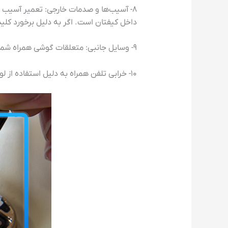
۸- آسیب‌ها و صدمات خارجی: تعمیر آسیب 
داخل کیفتان است. اگر به دلیل برخورد ک
۹- وسایل جانبی: متعلقات گوشی همراه شما مانند شارژر، هندزفری، کارت حافظه، کابل، باتری و قلم شامل گارانتی نمی‌شوند.
۱۰- خرابی تلفن همراه به دلیل استفاده از لوازم جانبی و باتری غیراصل، آن را از دریافت خدمات پس از فروش محروم می‌سازد.