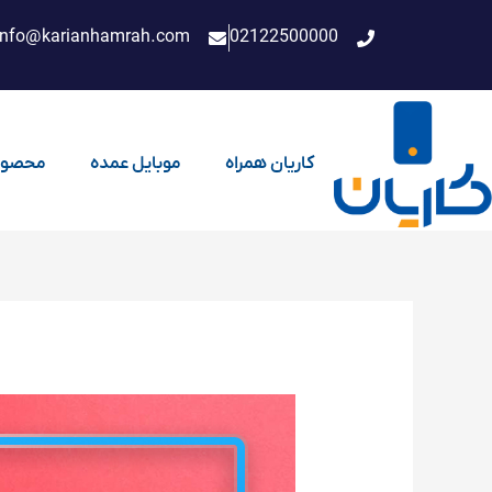
فتن
info@karianhamrah.com
02122500000
ه
حتوا
کاریان همراه
موبایل عمده
محصول