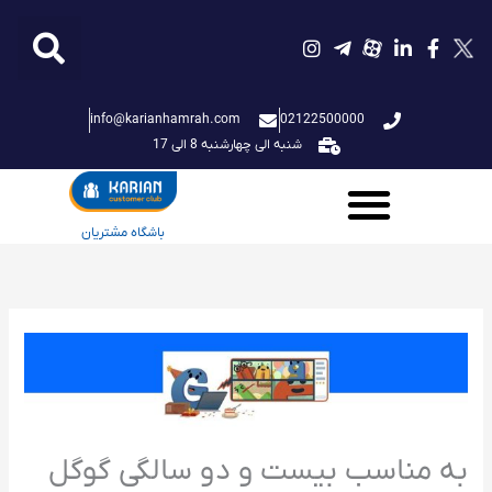
فتن
ه
حتوا
info@karianhamrah.com
02122500000
شنبه الی چهارشنبه 8 الی 17
باشگاه مشتریان
به مناسب بیست و دو سالگی گوگل