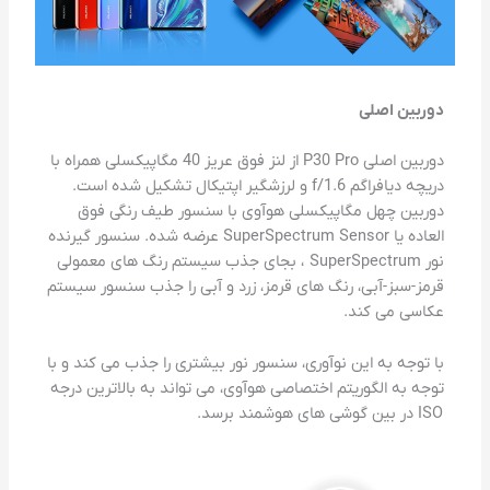
دوربین اصلی
دوربین اصلی P30 Pro از لنز فوق عریز 40 مگاپیکسلی همراه با
دریچه دیافراگم f/1.6 و لرزشگیر اپتیکال تشکیل شده است.
دوربین چهل مگاپیکسلی هوآوی با سنسور طیف رنگی فوق
العاده یا SuperSpectrum Sensor عرضه شده. سنسور گیرنده
نور SuperSpectrum ، بجای جذب سیستم رنگ های معمولی
قرمز-سبز-آبی، رنگ های قرمز، زرد و آبی را جذب سنسور سیستم
عکاسی می کند.
با توجه به این نوآوری، سنسور نور بیشتری را جذب می کند و با
توجه به الگوریتم اختصاصی هوآوی، می تواند به بالاترین درجه
ISO در بین گوشی های هوشمند برسد.