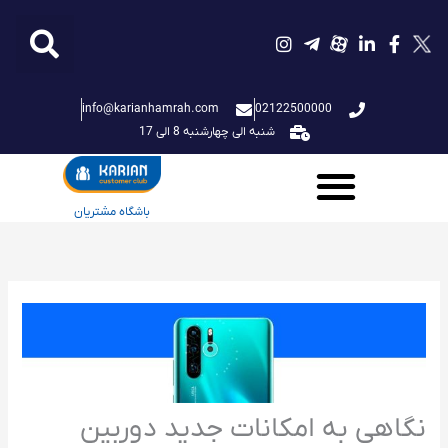
فتن
ه
حتوا
info@karianhamrah.com
02122500000
شنبه الی چهارشنبه 8 الی 17
باشگاه مشتریان
نگاهی به امکانات جدید دوربین